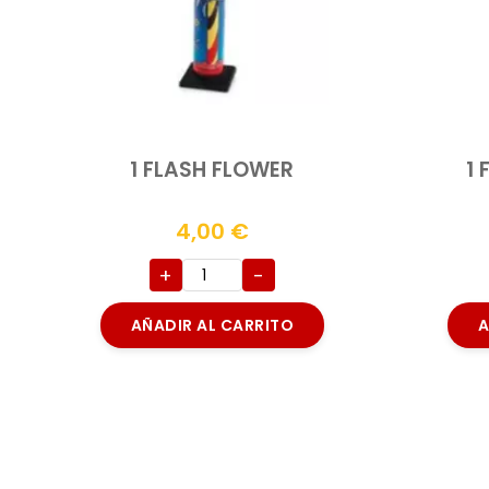
1 FLASH FLOWER
1
4,00
€
+
-
AÑADIR AL CARRITO
A