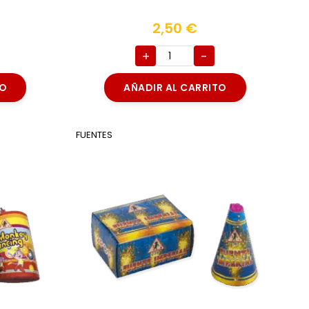
2,50
€
+
-
TO
AÑADIR AL CARRITO
FUENTES