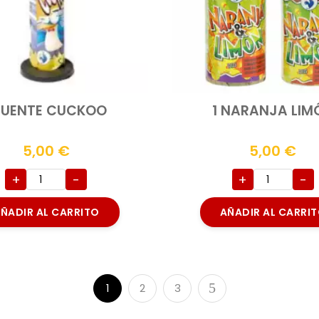
 FUENTE CUCKOO
1 NARANJA LIM
5,00
€
5,00
€
+
-
+
-
ÑADIR AL CARRITO
AÑADIR AL CARRI
1
2
3