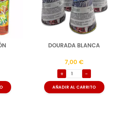
ÓN
DOURADA BLANCA
7,00
€
+
-
TO
AÑADIR AL CARRITO