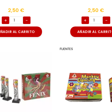
2,50
€
2,50
€
+
-
+
-
ÑADIR AL CARRITO
AÑADIR AL CARRI
FUENTES