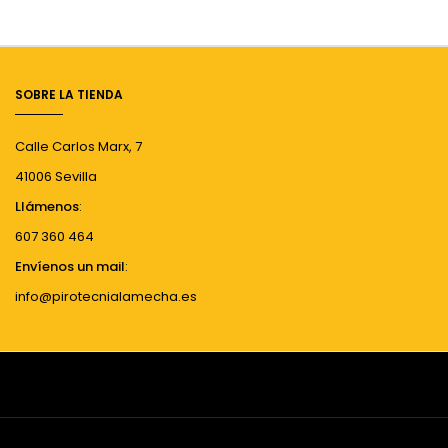
SOBRE LA TIENDA
Calle Carlos Marx, 7
41006 Sevilla
Llámenos
:
607 360 464
Envíenos un mail
:
info@pirotecnialamecha.es