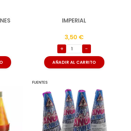
INES
IMPERIAL
3,50
€
+
-
TO
AÑADIR AL CARRITO
FUENTES