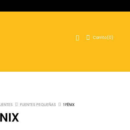
Carrito(
0
)
UENTES
FUENTES PEQUEÑAS
1 FÉNIX
ÉNIX