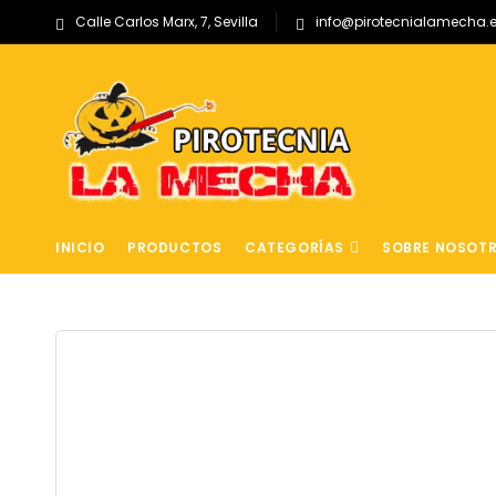
Calle Carlos Marx, 7, Sevilla
info@pirotecnialamecha.
INICIO
PRODUCTOS
CATEGORÍAS
SOBRE NOSOT