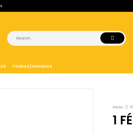
es
ROS
TIENDAS/HORARIOS
Inicio
F
1 F