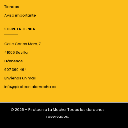
Tiendas
Aviso importante
SOBRE LA TIENDA
Calle Carlos Marx, 7
41006 Sevilla
Llámenos
:
607 360 464
Envíenos un mail
:
info@pirotecnialamecha.es
© 2025 – Pirotecnia La Mecha. Todos los derechos
reservados.