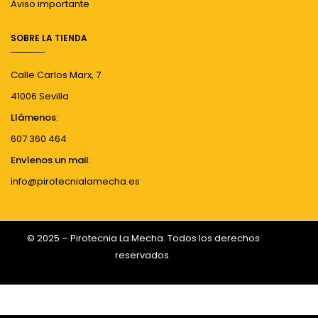
Aviso importante
SOBRE LA TIENDA
Calle Carlos Marx, 7
41006 Sevilla
Llámenos
:
607 360 464
Envíenos un mail
:
info@pirotecnialamecha.es
© 2025 – Pirotecnia La Mecha. Todos los derechos
reservados.