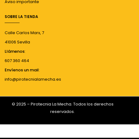
Aviso importante
SOBRE LA TIENDA
Calle Carlos Marx, 7
41006 Sevilla
Llámenos
:
607 360 464
Envíenos un mail
:
info@pirotecnialamecha.es
© 2025 – Pirotecnia La Mecha. Todos los derechos
reservados.