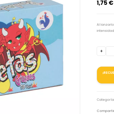
1,75
€
Al lanzarl
intensidad
+
¡RECUE
Categoría
Compartir