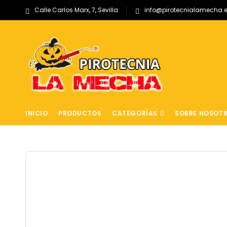
Calle Carlos Marx, 7, Sevilla
info@pirotecnialamecha.
INICIO
PRODUCTOS
CATEGORÍAS
SOBRE NOSOT