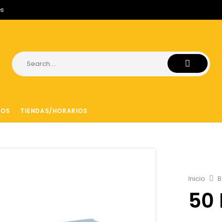
es
ROS
TIENDAS/HORARIOS
Inicio
B
50