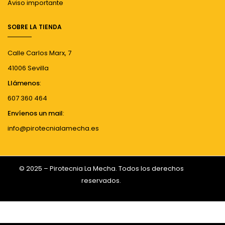
Aviso importante
SOBRE LA TIENDA
Calle Carlos Marx, 7
41006 Sevilla
Llámenos
:
607 360 464
Envíenos un mail
:
info@pirotecnialamecha.es
© 2025 – Pirotecnia La Mecha. Todos los derechos
reservados.