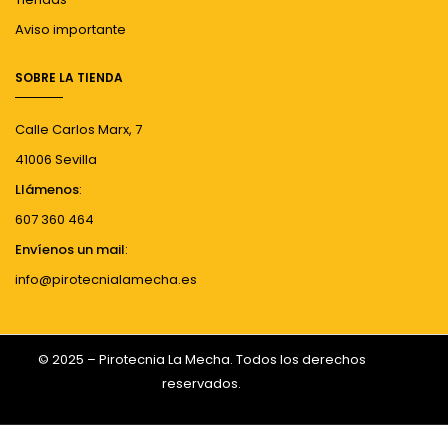
Aviso importante
SOBRE LA TIENDA
Calle Carlos Marx, 7
41006 Sevilla
Llámenos
:
607 360 464
Envíenos un mail
:
info@pirotecnialamecha.es
© 2025 – Pirotecnia La Mecha. Todos los derechos
reservados.